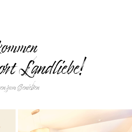
lkommen
ort Landliebe!
en zum Genießen