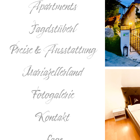
Apartments
Jagdstüberl
Preise & Ausstattung
Mariazellerland
Fotogalerie
Kontakt
Lage